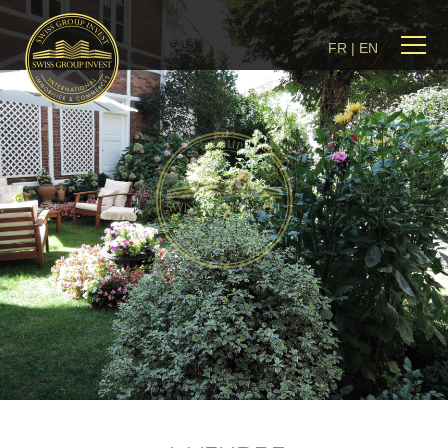
FR
|
EN