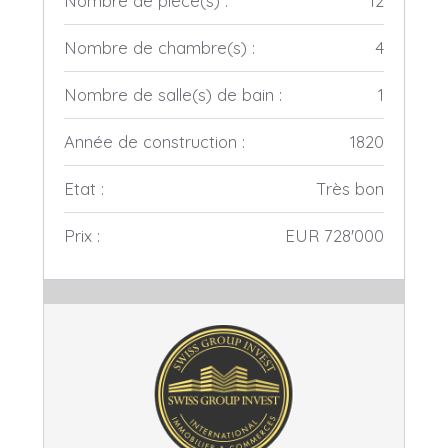
Nombre de pièce(s) :
12
Nombre de chambre(s) :
4
Nombre de salle(s) de bain :
1
Année de construction :
1820
Etat :
Très bon
Prix :
EUR 728'000