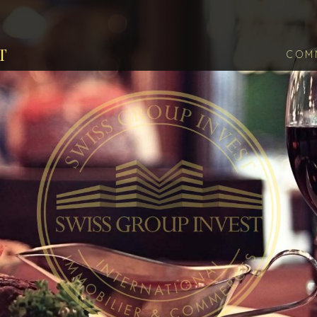
T
COM