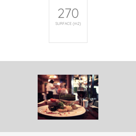
270
SURFACE (m2)