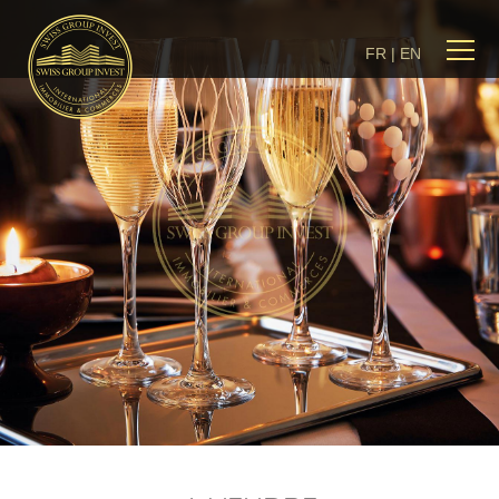
FR
|
EN