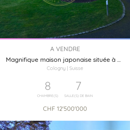
A VENDRE
Magnifique maison japonaise située à Cologny Genève
Cologny | Suisse
8
7
CHAMBRE(S)
SALLE(S) DE BAIN
CHF 12'500'000