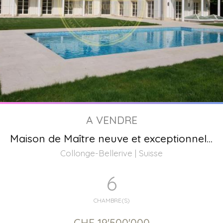
A VENDRE
Maison de Maître neuve et exceptionnelle, Genève
Collonge-Bellerive | Suisse
6
CHAMBRE(S)
CHF 19'500'000