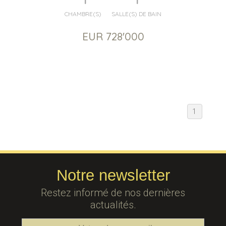
CHAMBRE(S)
SALLE(S) DE BAIN
EUR 728'000
1
Notre newsletter
Restez informé de nos dernières
actualités.