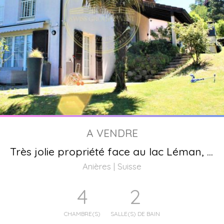
A VENDRE
Très jolie propriété face au lac Léman, Anières Genève
Anières | Suisse
4
2
CHAMBRE(S)
SALLE(S) DE BAIN